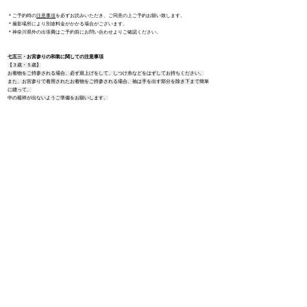
＊ご予約時の
注意事項
を必ずお読みいただき、ご同意の上ご予約お願い致します。
＊撮影場所により別途料金がかかる場合がございます。
＊神奈川県外の
出張費は
ご予約前にお問い合わせよりご確認ください。
七五三・お宮参りの和装に関しての注意事項
【３歳・５歳】
お着物をご持参される場合、必ず肩上げをして、しつけ糸などをはずしてお持ちください。
また、お宮参りで着用されたお着物をご持参される場合、袖は手を出す部分を除き下まで簡単
に縫って、
中の襦袢が出ないようご準備をお願いします。
【７歳または大人の方】
７歳または大人の着物着付け、ヘアセットはご自身で美容室などでのご手配をお願い致しま
す。
Reservation