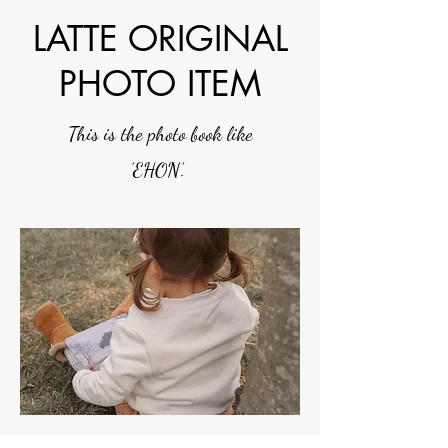
LATTE ORIGINAL
PHOTO ITEM
This is the photo book like
’EHON’.