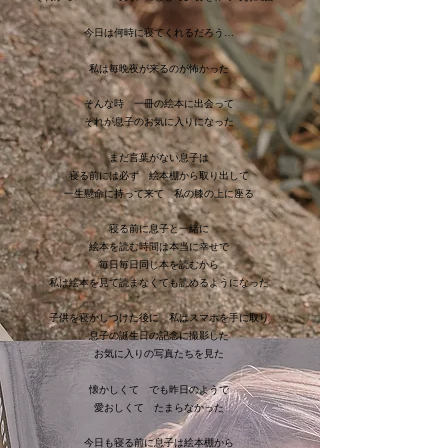
今日は何時に寝てくれるだろう…
私は毎晩夜が来るのが怖かった
そんな時 一冊の絵本に出会って
それが息子のお気に入りになった
まだ言葉がない息子は
寝る前には必ず 絵本棚から取り出して
一生懸命に持って来て 私の膝の上に座る
寝る前に息子と一緒に
絵本を読む時間は本当に幸せで
毎日毎日同じ本を読むから
私は絵本を見て読まなくても読めるようになった
子供を寝かしつけた後に 私はスマホを手に取り
息子の誕生日の記念に撮影した
お気に入りの写真たちを見た
懐かしくて でも昨日のようで
愛おしくて たまらなかった
今日も寝る前に息子は絵本棚から