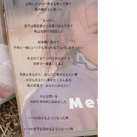
お気に入りの一冊をを持って来て
私の膝の上に座った
「もっかい」
息子は最近覚えた言葉で伝えてきて
私は全部で3回読んだ
絵本棚に置けて
子供と一緒にいつでも見られるアルバムを作りたい
生まれてきてくれてありがとう
世界で一番愛してるよ
写真を見ながら あなたに毎日伝えたい事
今日も伝えたい事がたくさんある
私の言葉で あなたに伝えたい
そんな想いを
EHON BOOKに込めました
いつか話せるようになった時
いつか文字を読めるようになった時