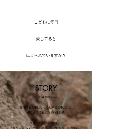
​こどもに毎日
愛してると
伝えられていますか？
STORY
子供の体力は恐ろい
健康である事はとっても幸せな事だけど
何時まででも元気でいる息子
午前中から公園のはしご
それからスーパーで買い出しして夕食を作ってお風呂…