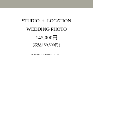
STUDIO + LOCATION
WEDDING PHOTO
145,000円
（税込159,500円）
​＊
撮影日は各別日となります
＊ご予約時の
注意事項
を必ずお読みいただき、ご同意の上ご予約お願い致します。
＊撮影場所により別途料金がかかる場合がございます。
＊神奈川県外の出張費はご予約前にお問い合わせよりご確認ください。
Reservation